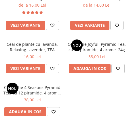
TEAGRDEN
Blend, TEAGARDEN
de la 16,00 Lei
de la 14,00 Lei
VEZI VARIANTE
VEZI VARIANTE
Ceai de plante cu lavanda,
Ceai cutie Joyfull Pyramid Tea,
NOU
Relaxing Lavender, TEA
cu 12 piramide, 4 arome, 24g
GARDEN
16,00 Lei
38,00 Lei
VEZI VARIANTE
ADAUGA IN COS
Ceai cutie 4 Seasons Pyramid
NOU
Tea, cu 12 piramide, 4 arome,
24g
38,00 Lei
ADAUGA IN COS