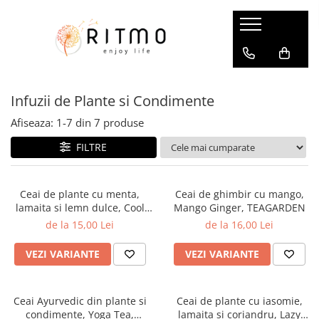
Ceai & Cafea
Dulciuri si Delicatese
Home & Living
Îngrijire Personală – Cadouri
Cadouri cu gust
Accesorii pentru ceai si cafea
Trufe de ciocolata
Accesorii pentru masa
Îngrijire Personală pentru FEMEI
Cadouri Gourmet
Infuzii de Plante si Condimente
Cutii pentru depozitare
Panettone
Accesorii pentru vin
Sare si confetti de baie
Cadouri pentru (A)CASA
Site, filtre si infuzoare
Cosmetice pentru dus si baie
Ciocolată
Obiecte decorative
Cadouri pentru EL
Afiseaza:
1-
7
din
7
produse
Ceai
Crema pentru maini
Specialităti dulci
Parfumul casei
Cadouri pentru EA
FILTRE
Îngrijire Personală pentru BARBATI
Infuzii de Fructe
Parfumuri de interior
Infuzii de Plante si Condimente
Potpourri
Ceai de plante cu menta,
Ceai de ghimbir cu mango,
Ceai Negru
Lumanari parfumate
lamaita si lemn dulce, Cool
Mango Ginger, TEAGARDEN
Ceai Verde
Difuzoare aromaterapie
Mint, TEAGARDEN
de la 15,00 Lei
de la 16,00 Lei
Ceai Rooibos
Cani si cesti
Ceaiuri de Craciun
VEZI VARIANTE
VEZI VARIANTE
Cafea
Cafea Gourmet
Ceai Ayurvedic din plante si
Ceai de plante cu iasomie,
Cafea Aromatizata
condimente, Yoga Tea,
lamaita si coriandru, Lazy