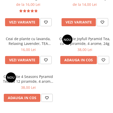
TEAGRDEN
Blend, TEAGARDEN
de la 16,00 Lei
de la 14,00 Lei
VEZI VARIANTE
VEZI VARIANTE
Ceai de plante cu lavanda,
Ceai cutie Joyfull Pyramid Tea,
NOU
Relaxing Lavender, TEA
cu 12 piramide, 4 arome, 24g
GARDEN
16,00 Lei
38,00 Lei
VEZI VARIANTE
ADAUGA IN COS
Ceai cutie 4 Seasons Pyramid
NOU
Tea, cu 12 piramide, 4 arome,
24g
38,00 Lei
ADAUGA IN COS