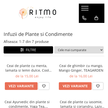
Ceai & Cafea
Dulciuri si Delicatese
Home & Living
Îngrijire Personală – Cadouri
Cadouri cu gust
Accesorii pentru ceai si cafea
Trufe de ciocolata
Accesorii pentru masa
Îngrijire Personală pentru FEMEI
Cadouri Gourmet
Infuzii de Plante si Condimente
Cutii pentru depozitare
Panettone
Accesorii pentru vin
Sare si confetti de baie
Cadouri pentru (A)CASA
Site, filtre si infuzoare
Cosmetice pentru dus si baie
Ciocolată
Obiecte decorative
Cadouri pentru EL
Afiseaza:
1-
7
din
7
produse
Ceai
Crema pentru maini
Specialităti dulci
Parfumul casei
Cadouri pentru EA
FILTRE
Îngrijire Personală pentru BARBATI
Infuzii de Fructe
Parfumuri de interior
Infuzii de Plante si Condimente
Potpourri
Ceai de plante cu menta,
Ceai de ghimbir cu mango,
Ceai Negru
Lumanari parfumate
lamaita si lemn dulce, Cool
Mango Ginger, TEAGARDEN
Ceai Verde
Difuzoare aromaterapie
Mint, TEAGARDEN
de la 15,00 Lei
de la 16,00 Lei
Ceai Rooibos
Cani si cesti
Ceaiuri de Craciun
VEZI VARIANTE
VEZI VARIANTE
Cafea
Cafea Gourmet
Ceai Ayurvedic din plante si
Ceai de plante cu iasomie,
Cafea Aromatizata
condimente, Yoga Tea,
lamaita si coriandru, Lazy