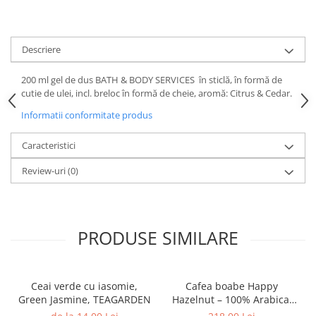
Descriere
200 ml gel de dus BATH & BODY SERVICES în sticlă, în formă de
cutie de ulei, incl. breloc în formă de cheie, aromă: Citrus & Cedar.
Informatii conformitate produs
Caracteristici
Review-uri
(0)
PRODUSE SIMILARE
Ceai verde cu iasomie,
Cafea boabe Happy
Green Jasmine, TEAGARDEN
Hazelnut – 100% Arabica,
1kg, Cafe Cult