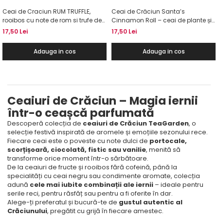
Ceai de Craciun RUM TRUFFLE,
Ceai de Crăciun Santa’s
rooibos cu note de rom si trufe de
Cinnamon Roll – ceai de plante și
ciocolata, 50g
condimente cu scorțișoară, 50g
17,50 Lei
17,50 Lei
Adauga in cos
Adauga in cos
Ceaiuri de Crăciun – Magia iernii
într-o ceașcă parfumată
Descoperă colecția de
ceaiuri de Crăciun TeaGarden
, o
selecție festivă inspirată de aromele și emoțiile sezonului rece.
Fiecare ceai este o poveste cu note dulci de
portocale,
scorțișoară, ciocolată, fistic sau vanilie
, menită să
transforme orice moment într-o sărbătoare.
De la ceaiuri de fructe și rooibos fără cofeină, până la
specialități cu ceai negru sau condimente aromate, colecția
adună
cele mai iubite combinații ale iernii
– ideale pentru
serile reci, pentru răsfăț sau pentru a fi oferite în dar.
Alege-ți preferatul și bucură-te de
gustul autentic al
Crăciunului
, pregătit cu grijă în fiecare amestec.