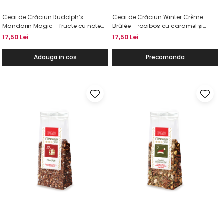
Ceai de Crăciun Rudolph’s
Ceai de Crăciun Winter Crème
Mandarin Magic – fructe cu note
Brûlée – rooibos cu caramel și
de mandarine și biscuiți cu vanilie,
vanilie, 50g
17,50 Lei
17,50 Lei
50g
Adauga in cos
Precomanda