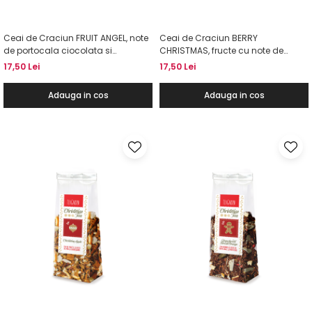
Ceai de Craciun FRUIT ANGEL, note
Ceai de Craciun BERRY
de portocala ciocolata si
CHRISTMAS, fructe cu note de
martipan, 50g
capsuni si condimente, 40g
17,50 Lei
17,50 Lei
Adauga in cos
Adauga in cos