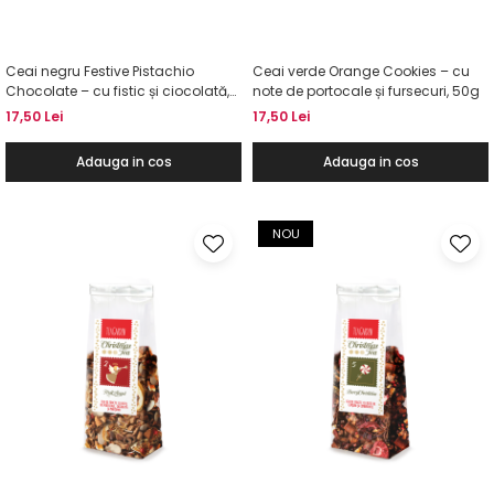
Ceai negru Festive Pistachio
Ceai verde Orange Cookies – cu
Chocolate – cu fistic și ciocolată,
note de portocale și fursecuri, 50g
50g
17,50 Lei
17,50 Lei
Adauga in cos
Adauga in cos
NOU