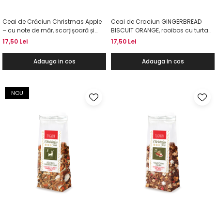
Ceai de Crăciun Christmas Apple
Ceai de Craciun GINGERBREAD
– cu note de măr, scorțișoară și
BISCUIT ORANGE, rooibos cu turta
portocale, 40g
dulce si portocale, 50g
17,50 Lei
17,50 Lei
Adauga in cos
Adauga in cos
NOU