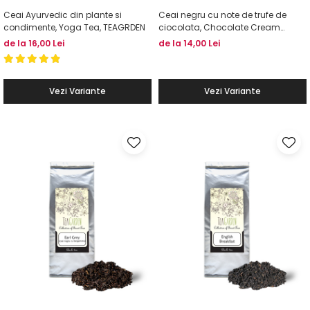
Ceai Ayurvedic din plante si
Ceai negru cu note de trufe de
condimente, Yoga Tea, TEAGRDEN
ciocolata, Chocolate Cream
Truffle, TEAGARDEN
de la 16,00 Lei
de la 14,00 Lei
Vezi Variante
Vezi Variante