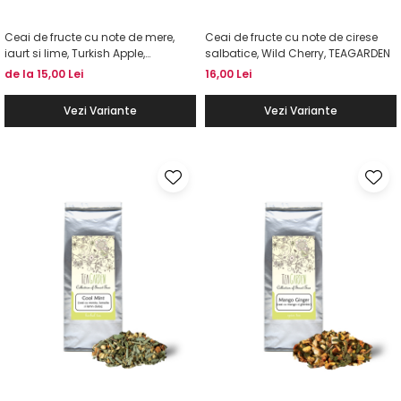
Ceai de fructe cu note de mere,
Ceai de fructe cu note de cirese
iaurt si lime, Turkish Apple,
salbatice, Wild Cherry, TEAGARDEN
TEAGARDEN
de la 15,00 Lei
16,00 Lei
Vezi Variante
Vezi Variante