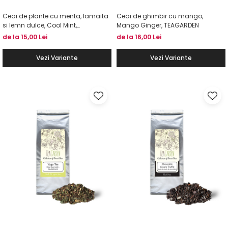
Ceai de plante cu menta, lamaita
Ceai de ghimbir cu mango,
si lemn dulce, Cool Mint,
Mango Ginger, TEAGARDEN
TEAGARDEN
de la 15,00 Lei
de la 16,00 Lei
Vezi Variante
Vezi Variante