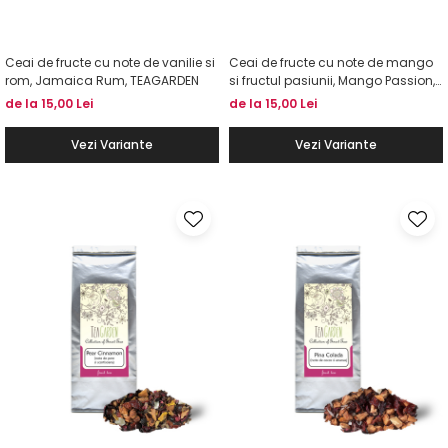
Ceai de fructe cu note de vanilie si
Ceai de fructe cu note de mango
rom, Jamaica Rum, TEAGARDEN
si fructul pasiunii, Mango Passion,
TEAGARDEN
de la 15,00 Lei
de la 15,00 Lei
Vezi Variante
Vezi Variante