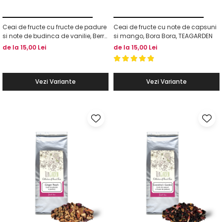
Ceai de fructe cu fructe de padure
Ceai de fructe cu note de capsuni
si note de budinca de vanilie, Berry
si mango, Bora Bora, TEAGARDEN
Pudding, TEAGARDEN
de la 15,00 Lei
de la 15,00 Lei
Vezi Variante
Vezi Variante