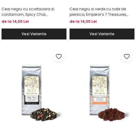
Ceai negru cu scortisoara si
Ceai negru si verde cu note de
cardamom, Spicy Chai,
piersica, Emperor’s 7 Treasures,
TEAGARDEN
TEAGARDEN
de la 14,00 Lei
de la 14,00 Lei
Vezi Variante
Vezi Variante