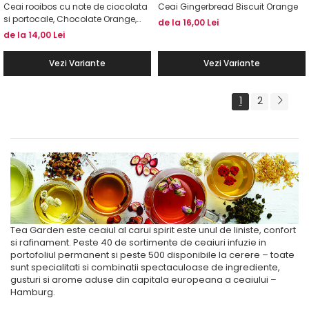
Ceai rooibos cu note de ciocolata
Ceai Gingerbread Biscuit Orange
si portocale, Chocolate Orange,
de la 16,00 Lei
TEAGARDEN
de la 14,00 Lei
Vezi Variante
Vezi Variante
1
2
Tea Garden este ceaiul al carui spirit este unul de liniste, confort
si rafinament. Peste 40 de sortimente de ceaiuri infuzie in
portofoliul permanent si peste 500 disponibile la cerere – toate
sunt specialitati si combinatii spectaculoase de ingrediente,
gusturi si arome aduse din capitala europeana a ceaiului –
Hamburg.