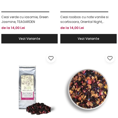
Ceai verde cu iasomie, Green
Ceai rooibos cu note vanilie si
Jasmine, TEAGARDEN
scortisoara, Oriental Night,
TEAGRDEN
de la 14,00 Lei
de la 14,00 Lei
Vezi Variante
Vezi Variante