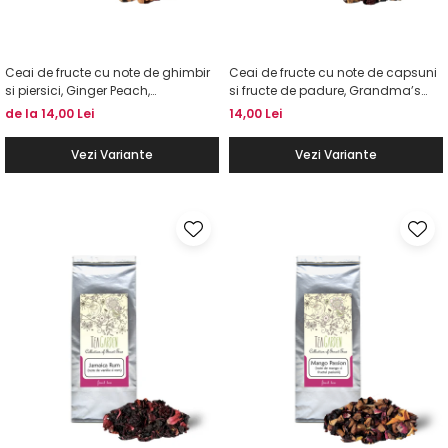
Ceai de fructe cu note de ghimbir
Ceai de fructe cu note de capsuni
si piersici, Ginger Peach,
si fructe de padure, Grandma’s
TEAGARDEN
Garden, TEAGARDEN
de la 14,00 Lei
14,00 Lei
Vezi Variante
Vezi Variante