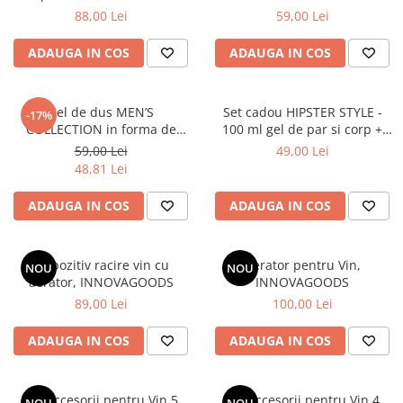
sticle
sticla de bere - 360 ml
88,00 Lei
59,00 Lei
ADAUGA IN COS
ADAUGA IN COS
Gel de dus MEN’S
Set cadou HIPSTER STYLE -
-17%
COLLECTION in forma de
100 ml gel de par si corp +
halba de bere - 200 ml
deschizator de sticle
59,00 Lei
49,00 Lei
48,81 Lei
ADAUGA IN COS
ADAUGA IN COS
Dispozitiv racire vin cu
Aerator pentru Vin,
NOU
NOU
aerator, INNOVAGOODS
INNOVAGOODS
89,00 Lei
100,00 Lei
ADAUGA IN COS
ADAUGA IN COS
Set Accesorii pentru Vin 5
Set Accesorii pentru Vin 4