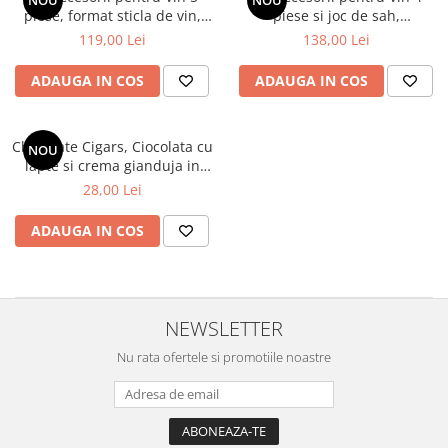
NOU
NOU
piese, format sticla de vin,
piese si joc de sah,
INNOVAGOODS
INNOVAGOODS
119,00 Lei
138,00 Lei
ADAUGA IN COS
ADAUGA IN COS
Chocolate Cigars, Ciocolata cu
NOU
lapte si crema gianduja in
forma de trabuc, 75g
28,00 Lei
ADAUGA IN COS
NEWSLETTER
Nu rata ofertele si promotiile noastre