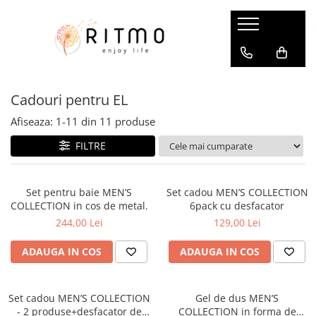
Ceai & Cafea
Dulciuri si Delicatese
Home & Living
Îngrijire Personală – Cadouri
Cadouri cu gust
Accesorii pentru ceai si cafea
Trufe de ciocolata
Accesorii pentru masa
Îngrijire Personală pentru FEMEI
Cadouri Gourmet
Cadouri pentru EL
Cutii pentru depozitare
Panettone
Accesorii pentru vin
Sare si confetti de baie
Cadouri pentru (A)CASA
Site, filtre si infuzoare
Cosmetice pentru dus si baie
Ciocolată
Obiecte decorative
Cadouri pentru EL
Afiseaza:
1-
11
din
11
produse
Ceai
Crema pentru maini
Specialităti dulci
Parfumul casei
Cadouri pentru EA
FILTRE
Îngrijire Personală pentru BARBATI
Infuzii de Fructe
Parfumuri de interior
Infuzii de Plante si Condimente
Potpourri
Set pentru baie MEN’S
Set cadou MEN’S COLLECTION
Ceai Negru
Lumanari parfumate
COLLECTION in cos de metal.
6pack cu desfacator
Ceai Verde
Difuzoare aromaterapie
244,00 Lei
129,00 Lei
Ceai Rooibos
Cani si cesti
Ceaiuri de Craciun
ADAUGA IN COS
ADAUGA IN COS
Cafea
Cafea Gourmet
Set cadou MEN’S COLLECTION
Gel de dus MEN’S
Cafea Aromatizata
- 2 produse+desfacator de
COLLECTION in forma de