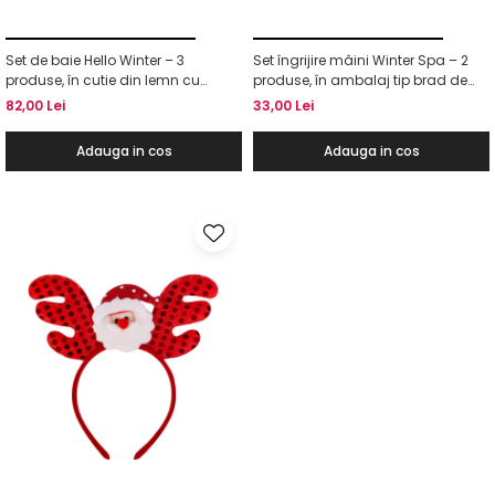
Set de baie Hello Winter – 3
Set îngrijire mâini Winter Spa – 2
produse, în cutie din lemn cu
produse, în ambalaj tip brad de
fundiță
Crăciun
82,00 Lei
33,00 Lei
Adauga in cos
Adauga in cos