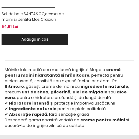
Set de baie SANTA&CO,crema de
maini si bentita Mos Craciun
54,91 Lei
Adauga in cos
Mâinile tale merită cea mai bună îngrijire! Alege o
cremă
pentru mâini hidratantă și hrănitoare
, perfectă pentru
pielea uscată, sensibilă sau expusă factorilor externi. Pe
Ritmo.ro
, găsești creme de mâini cu
ingrediente naturale
,
precum
unt de shea, glicerină, ulei de migdale
sau
aloe
vera
, pentru o hidratare profundă și de lungă durată.
✔
Hidratare intensă
și protecție împotriva uscăciunii
✔
Ingrediente naturale
pentru o piele catifelată
✔
Absorbție rapidă
, fără senzație grasă
Descoperă gama noastră variată de
creme pentru mâini
și
bucură-te de îngrijire zilnică de calitate!