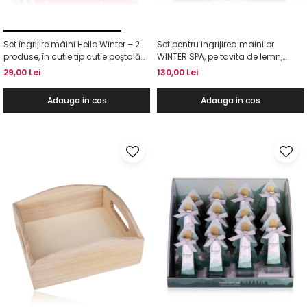
Set îngrijire mâini Hello Winter – 2
Set pentru ingrijirea mainilor
produse, în cutie tip cutie poștală
WINTER SPA, pe tavita de lemn,
„Letters to Santa”
Accentra
29,00 Lei
130,00 Lei
Adauga in cos
Adauga in cos