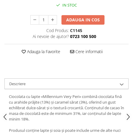
IN STOC
ADAUGA IN COS
Cod Produs:
C1145
Ai nevoie de ajutor?
0723 100 500
Adauga la Favorite
Cere informatii
Descriere
Ciocolata cu lapte «Millennium Very Peri» combină ciocolata fină
cu arahide prăjite (13%) și caramel sărat (3%), oferind un gust
echilibrat dulce-sărat și o textură crocantă. Conținutul de cacao în
masa de ciocolată este de minimum 31%, iar conținutul de lapte
minim 18%.
Produsul conține lapte și soia și poate include urme de alte nuci