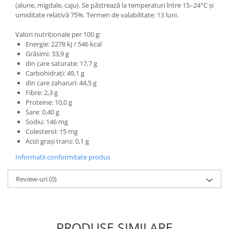
(alune, migdale, caju). Se păstrează la temperaturi între 15–24°C și
umiditate relativă 75%. Termen de valabilitate: 13 luni.
Valori nutriționale per 100 g:
Energie: 2278 kJ / 546 kcal
Grăsimi: 33,9 g
din care saturate: 17,7 g
Carbohidrați: 49,1 g
din care zaharuri: 44,5 g
Fibre: 2,3 g
Proteine: 10,0 g
Sare: 0,40 g
Sodiu: 146 mg
Colesterol: 15 mg
Acizi grași trans: 0,1 g
Informatii conformitate produs
Review-uri
(0)
PRODUSE SIMILARE