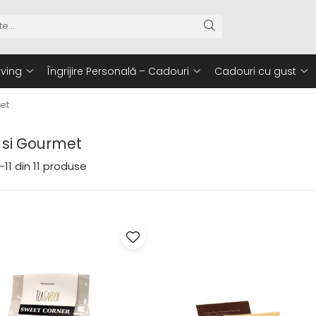
iving
Îngrijire Personală – Cadouri
Cadouri cu gust
met
i si Gourmet
-
11
din
11
produse