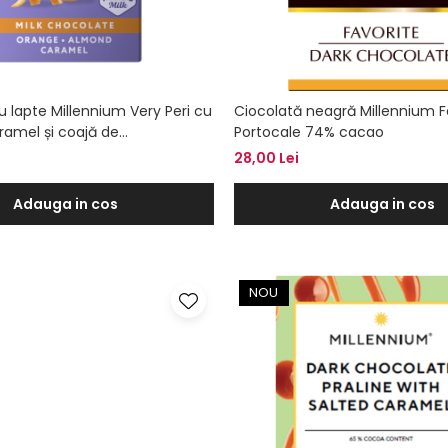
u lapte Millennium Very Peri cu
Ciocolată neagră Millennium F
ramel și coajă de
Portocale 74% cacao
5,95 g
28,00 Lei
Adauga in cos
Adauga in cos
NOU