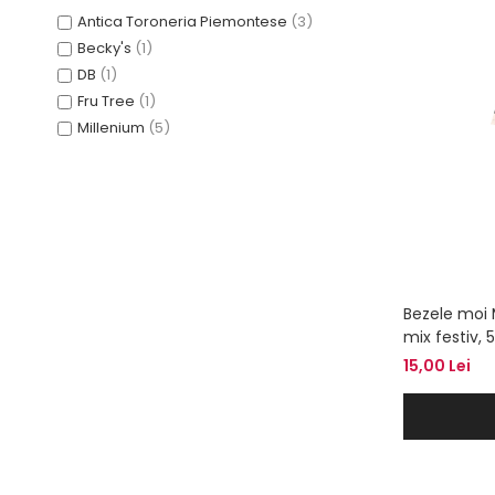
Antica Toroneria Piemontese
(3)
Becky's
(1)
DB
(1)
Fru Tree
(1)
Millenium
(5)
Bezele moi
mix festiv, 
15,00 Lei