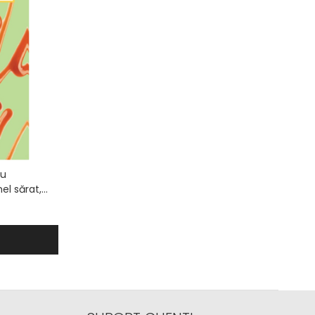
cu
el sărat,