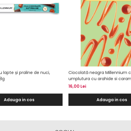
 lapte și praline de nuci,
Ciocolată neagra Millennium 
38g
umplutura cu arahide si caram
85g
16,00 Lei
Adauga in cos
Adauga in cos