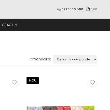
0723 100 500
0,00
CRACIUN
Ordoneaza:
NOU