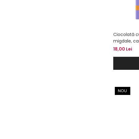
Ciocolată c
migdale, ca
portocală,8
18,00 Lei
NOU