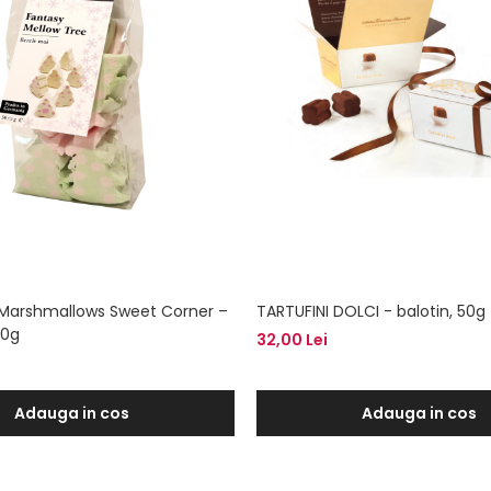
 Marshmallows Sweet Corner –
TARTUFINI DOLCI - balotin, 50g
50g
32,00 Lei
Adauga in cos
Adauga in cos