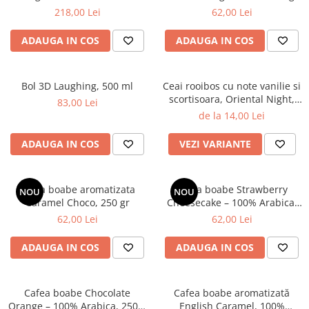
Cafe Cult
218,00 Lei
62,00 Lei
ADAUGA IN COS
ADAUGA IN COS
Bol 3D Laughing, 500 ml
Ceai rooibos cu note vanilie si
scortisoara, Oriental Night,
83,00 Lei
TEAGRDEN
de la 14,00 Lei
ADAUGA IN COS
VEZI VARIANTE
Cafea boabe aromatizata
Cafea boabe Strawberry
NOU
NOU
Caramel Choco, 250 gr
Cheesecake – 100% Arabica,
250g, Cafe Cult
62,00 Lei
62,00 Lei
ADAUGA IN COS
ADAUGA IN COS
Cafea boabe Chocolate
Cafea boabe aromatizată
Orange – 100% Arabica, 250g,
English Caramel, 100%