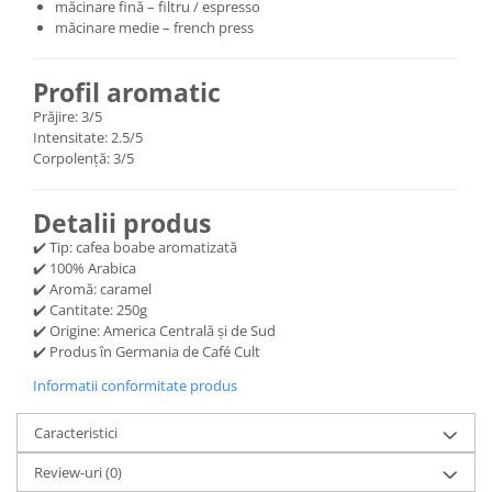
măcinare fină – filtru / espresso
măcinare medie – french press
Profil aromatic
Prăjire: 3/5
Intensitate: 2.5/5
Corpolență: 3/5
Detalii produs
✔️ Tip: cafea boabe aromatizată
✔️ 100% Arabica
✔️ Aromă: caramel
✔️ Cantitate: 250g
✔️ Origine: America Centrală și de Sud
✔️ Produs în Germania de Café Cult
Informatii conformitate produs
Caracteristici
Review-uri
(0)