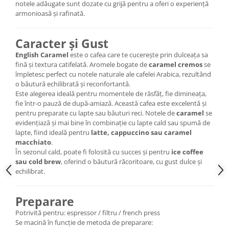
notele adăugate sunt dozate cu grijă pentru a oferi o experiență
armonioasă și rafinată.
Caracter și Gust
English Caramel
este o cafea care te cucerește prin dulceața sa
fină și textura catifelată. Aromele bogate de
caramel cremos
se
împletesc perfect cu notele naturale ale cafelei Arabica, rezultând
o băutură echilibrată și reconfortantă.
Este alegerea ideală pentru momentele de răsfăț, fie dimineața,
fie într-o pauză de după-amiază. Această cafea este excelentă și
pentru preparate cu lapte sau băuturi reci. Notele de
caramel
se
evidențiază și mai bine în combinație cu lapte cald sau spumă de
lapte, fiind ideală pentru
latte, cappuccino sau caramel
macchiato
.
În sezonul cald, poate fi folosită cu succes și pentru
ice coffee
sau cold brew
, oferind o băutură răcoritoare, cu gust dulce și
echilibrat.
Preparare
Potrivită pentru: espressor / filtru / french press
Se macină în funcție de metoda de preparare: