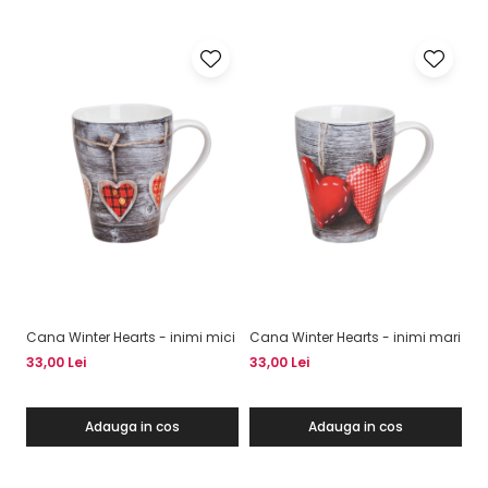
Cana Winter Hearts - inimi mici
Cana Winter Hearts - inimi mari
Ca
mu
33,00 Lei
33,00 Lei
33
Adauga in cos
Adauga in cos