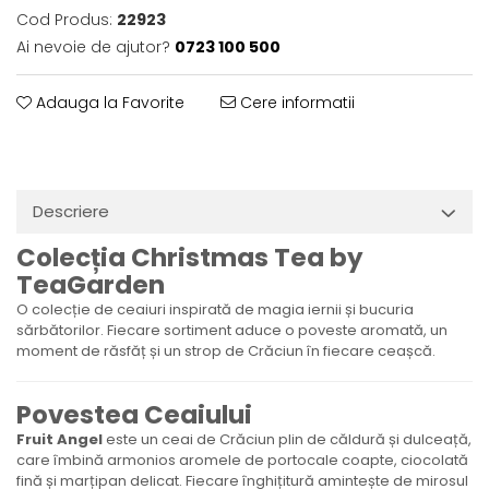
Cod Produs:
22923
Ai nevoie de ajutor?
0723 100 500
Adauga la Favorite
Cere informatii
Descriere
Colecția Christmas Tea by
TeaGarden
O colecție de ceaiuri inspirată de magia iernii și bucuria
sărbătorilor. Fiecare sortiment aduce o poveste aromată, un
moment de răsfăț și un strop de Crăciun în fiecare ceașcă.
Povestea Ceaiului
Fruit Angel
este un ceai de Crăciun plin de căldură și dulceață,
care îmbină armonios aromele de portocale coapte, ciocolată
fină și marțipan delicat. Fiecare înghițitură amintește de mirosul