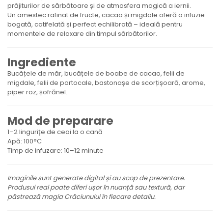
prăjiturilor de sărbătoare și de atmosfera magică a iernii.
Un amestec rafinat de fructe, cacao și migdale oferă o infuzie
bogată, catifelată și perfect echilibrată – ideală pentru
momentele de relaxare din timpul sărbătorilor.
Ingrediente
Bucățele de măr, bucățele de boabe de cacao, felii de
migdale, felii de portocale, bastonașe de scorțișoară, arome,
piper roz, șofrănel.
Mod de preparare
1–2 lingurițe de ceai la o cană
Apă: 100°C
Timp de infuzare: 10–12 minute
Imaginile sunt generate digital și au scop de prezentare.
Produsul real poate diferi ușor în nuanță sau textură, dar
păstrează magia Crăciunului în fiecare detaliu.