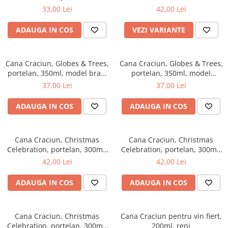
33,00 Lei
42,00 Lei
ADAUGA IN COS
VEZI VARIANTE
Cana Craciun, Globes & Trees,
Cana Craciun, Globes & Trees,
portelan, 350ml, model brazi
portelan, 350ml, model
mici
stelute
37,00 Lei
37,00 Lei
ADAUGA IN COS
ADAUGA IN COS
Cana Craciun, Christmas
Cana Craciun, Christmas
Celebration, portelan, 300ml,
Celebration, portelan, 300ml,
model Globuri
model Stea
42,00 Lei
42,00 Lei
ADAUGA IN COS
ADAUGA IN COS
Cana Craciun, Christmas
Cana Craciun pentru vin fiert,
Celebration, portelan, 300ml,
200ml, reni