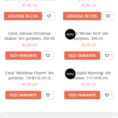
model Reni
47,00 Lei
24,40 Lei
ADAUGA IN COS
ADAUGA IN COS
Cană „Deluxe Christmas
Cană “Winter Knit” din
NOU
Globes” din porțelan, 250 ml
porțelan, 345 ml
42,00 Lei
40,00 Lei
VEZI VARIANTE
VEZI VARIANTE
Cană “Mistletoe Charm” din
Cană “Joyful Morning” din
NOU
porțelan, 13×8×10 cm (2
porțelan, 11×10×8 cm
modele asortate)
42,00 Lei
42,00 Lei
VEZI VARIANTE
VEZI VARIANTE