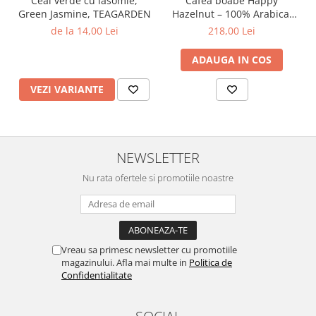
Ceai verde cu iasomie,
Cafea boabe Happy
Green Jasmine, TEAGARDEN
Hazelnut – 100% Arabica,
1kg, Cafe Cult
de la 14,00 Lei
218,00 Lei
ADAUGA IN COS
VEZI VARIANTE
NEWSLETTER
Nu rata ofertele si promotiile noastre
Vreau sa primesc newsletter cu promotiile
magazinului. Afla mai multe in
Politica de
Confidentialitate