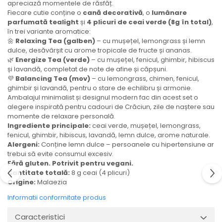
apreciază momentele de răsfăț.
Fiecare cutie conține o
cană decorativă
, o
lumânare
parfumată tealight
și
4 plicuri de ceai verde (8g în total)
,
în trei variante aromatice:
🌼
Relaxing Tea (galben)
– cu mușețel, lemongrass și lemn
dulce, desăvârșit cu arome tropicale de fructe și ananas.
🌿
Energize Tea (verde)
– cu mușețel, fenicul, ghimbir, hibiscus
și lavandă, completat de note de afine și căpșuni.
💜
Balancing Tea (mov)
– cu lemongrass, chimen, fenicul,
ghimbir și lavandă, pentru o stare de echilibru și armonie.
Ambalajul minimalist și designul modern fac din acest set o
alegere inspirată pentru cadouri de Crăciun, zile de naștere sau
momente de relaxare personală.
Ingrediente principale:
ceai verde, mușețel, lemongrass,
fenicul, ghimbir, hibiscus, lavandă, lemn dulce, arome naturale.
Alergeni:
Conține lemn dulce – persoanele cu hipertensiune ar
trebui să evite consumul excesiv.
Fără gluten. Potrivit pentru vegani.
Cantitate totală:
8 g ceai (4 plicuri)
Origine:
Malaezia
Informatii conformitate produs
Caracteristici