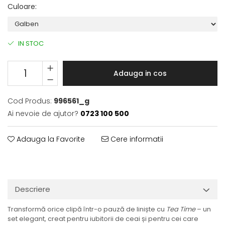
Culoare
:
IN STOC
Adauga in cos
Cod Produs:
996561_g
Ai nevoie de ajutor?
0723 100 500
Adauga la Favorite
Cere informatii
Descriere
Transformă orice clipă într-o pauză de liniște cu
Tea Time
– un
set elegant, creat pentru iubitorii de ceai și pentru cei care