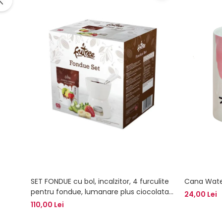
SET FONDUE cu bol, incalzitor, 4 furculite
Cana Water
pentru fondue, lumanare plus ciocolata
24,00 Lei
Frutree CHOCO DROPS 200 g, FruTree
110,00 Lei