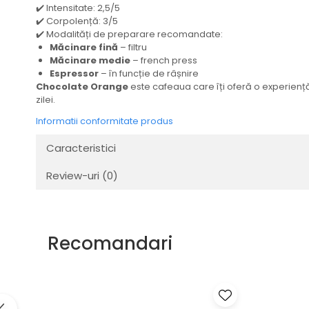
✔️ Intensitate: 2,5/5
✔️ Corpolență: 3/5
✔️ Modalități de preparare recomandate:
Măcinare fină
– filtru
Măcinare medie
– french press
Espressor
– în funcție de râșnire
Chocolate Orange
este cafeaua care îți oferă o experiență 
zilei.
Informatii conformitate produs
Caracteristici
Review-uri
(0)
Recomandari