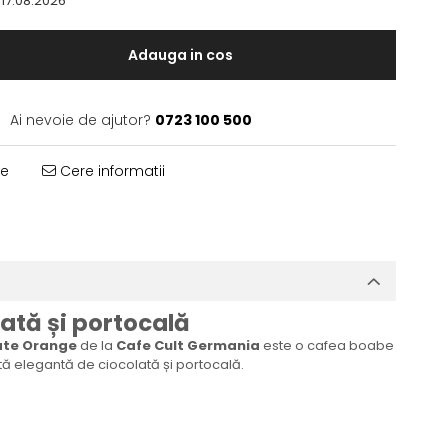
 17.08.2026
Adauga in cos
Ai nevoie de ajutor?
0723 100 500
te
Cere informatii
ată și portocală
ate Orange
de la
Cafe Cult Germania
este o cafea boabe
otă elegantă de ciocolată și portocală.