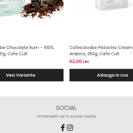
be Chocolate Rum – 100%
Cafea boabe Pistachio Cream
50g, Cafe Cult
Arabica, 250g, Cafe Cult
62,00 Lei
Vezi Variante
Adauga in cos
SOCIAL
Urmareste-ne in social media