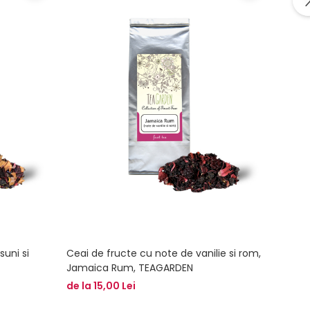
uni si
Ceai de fructe cu note de vanilie si rom,
Ceai 
Jamaica Rum, TEAGARDEN
salba
de la 15,00 Lei
16,00 