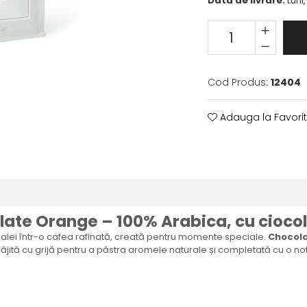
Data de livrare:
Luni,
Cod Produs:
12404
Adauga la Favori
te Orange – 100% Arabica, cu ciocol
alei într-o cafea rafinată, creată pentru momente speciale.
Chocol
prăjită cu grijă pentru a păstra aromele naturale și completată cu o n