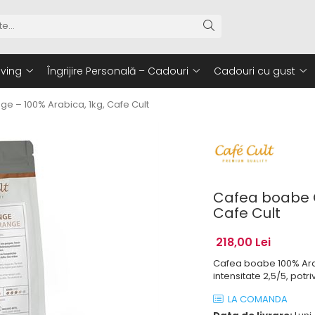
iving
Îngrijire Personală – Cadouri
Cadouri cu gust
 – 100% Arabica, 1kg, Cafe Cult
Cafea boabe C
Cafe Cult
218,00 Lei
Cafea boabe 100% Arab
intensitate 2,5/5, potri
LA COMANDA