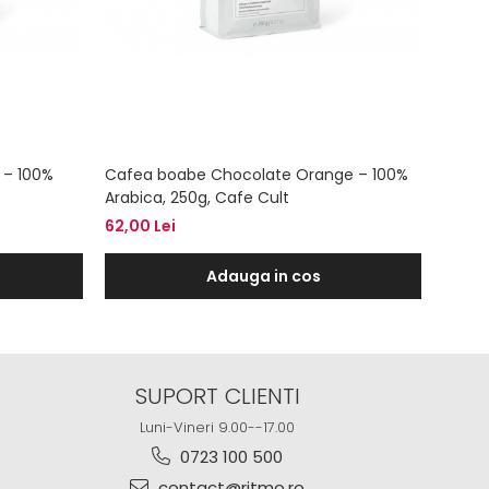
 – 100%
Cafea boabe Chocolate Orange – 100%
Arabica, 250g, Cafe Cult
62,00 Lei
Adauga in cos
SUPORT CLIENTI
Luni-Vineri 9.00--17.00
0723 100 500
contact@ritmo.ro