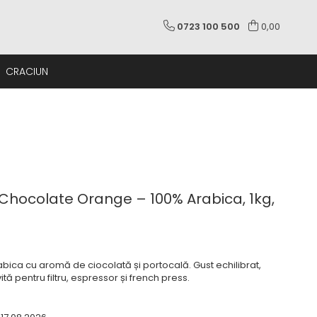
0723 100 500
0,00
CRACIUN
hocolate Orange – 100% Arabica, 1kg,
ica cu aromă de ciocolată și portocală. Gust echilibrat,
vită pentru filtru, espressor și french press.