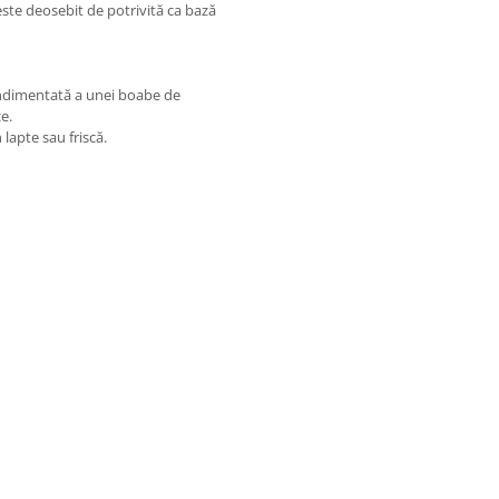
este deosebit de potrivită ca bază
condimentată a unei boabe de
e.
lapte sau friscă.