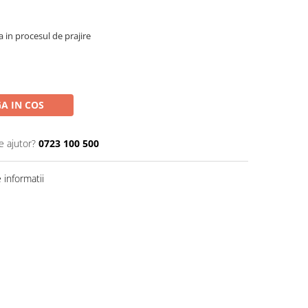
 in procesul de prajire
A IN COS
e ajutor?
0723 100 500
informatii