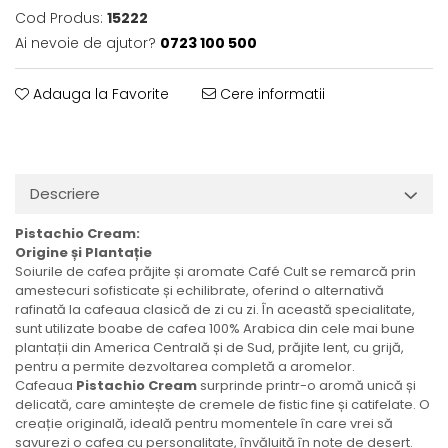
Cod Produs:
15222
Ai nevoie de ajutor?
0723 100 500
Adauga la Favorite
Cere informatii
Descriere
Pistachio Cream:
Origine și Plantație
Soiurile de cafea prăjite și aromate Café Cult se remarcă prin
amestecuri sofisticate și echilibrate, oferind o alternativă
rafinată la cafeaua clasică de zi cu zi. În această specialitate,
sunt utilizate boabe de cafea 100% Arabica din cele mai bune
plantații din America Centrală și de Sud, prăjite lent, cu grijă,
pentru a permite dezvoltarea completă a aromelor.
Cafeaua
Pistachio Cream
surprinde printr-o aromă unică și
delicată, care amintește de cremele de fistic fine și catifelate. O
creație originală, ideală pentru momentele în care vrei să
savurezi o cafea cu personalitate, învăluită în note de desert.