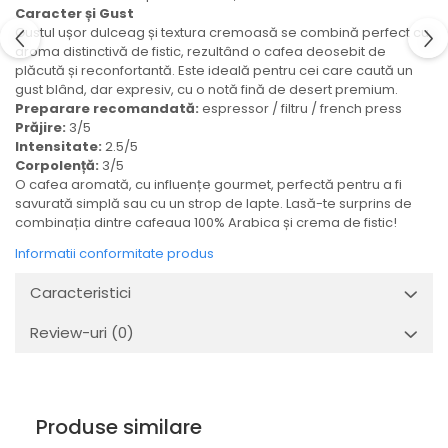
Caracter și Gust
Gustul ușor dulceag și textura cremoasă se combină perfect cu
aroma distinctivă de fistic, rezultând o cafea deosebit de
plăcută și reconfortantă. Este ideală pentru cei care caută un
gust blând, dar expresiv, cu o notă fină de desert premium.
Preparare recomandată:
espressor / filtru / french press
Prăjire:
3/5
Intensitate:
2.5/5
Corpolență:
3/5
O cafea aromată, cu influențe gourmet, perfectă pentru a fi
savurată simplă sau cu un strop de lapte. Lasă-te surprins de
combinația dintre cafeaua 100% Arabica și crema de fistic!
Informatii conformitate produs
Caracteristici
Review-uri
(0)
Produse similare