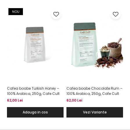
NOU
Cafea boabe Turkish Honey –
Cafea boabe Chocolate Rum –
C
100% Arabica, 250g, Cafe Cult
100% Arabica, 250g, Cafe Cult
Ca
62,00 Lei
62,00 Lei
62
Adauga in cos
Vezi Variante