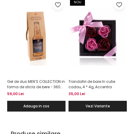
NOU
Gel de dus MEN’S COLLECTION in
Trandafiri de baie în cutie
Se
forma de sticla de bere - 360
cadou, 4 * 4g, Accentra
2 
ml
59,00 Lei
35,00 Lei
88
Adauga in cos
Vezi Variante
Produse similare