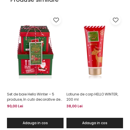
Set de baie Hello Winter – 5
Lotiune de corp HELLO WINTER,
Se
produse, în cutii decorative de
200 ml
de
Crăciun
90,00 Lei
38,00 Lei
13
Adauga in cos
Adauga in cos