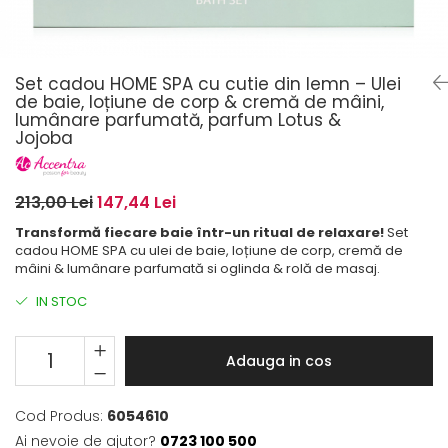
Set cadou HOME SPA cu cutie din lemn – Ulei
de baie, loțiune de corp & cremă de mâini,
lumânare parfumată, parfum Lotus &
Jojoba
213,00 Lei
147,44 Lei
Transformă fiecare baie într-un ritual de relaxare!
Set
cadou HOME SPA cu ulei de baie, loțiune de corp, cremă de
mâini & lumânare parfumată si oglinda & rolă de masaj.
IN STOC
Adauga in cos
Cod Produs:
6054610
Ai nevoie de ajutor?
0723 100 500