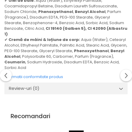
✔
Ulei de baie:
Aqua (Water), Ethylhexyl Palmitate,
Cocamidopropyl Betaine, Disodium Laureth Sulfosuccinate,
Sodium Chloride,
Phenoxyethanol
,
Benzyl Alcohol
, Parfum
(Fragrance), Disodium EDTA, PEG-100 Stearate, Glyceryl
Stearate, Benzophenone-4, Benzoic Acid, Sorbic Acid, Sodium
Benzoate, Citric Acid,
CI 19140 (Galben 5), CI 42090 (Albastru
1)
✔
Cremă de mâini & loțiune de corp:
Aqua (Water), Cetearyl
Alcohol, Ethylhexyl Palmitate, Palmitic Acid, Stearic Acid, Glycerin,
PEG-100 Stearate, Glyceryl Stearate,
Phenoxyethanol
,
Benzyl
Alcohol
, Polysorbate 60, Carbomer, Parfum (Fragrance),
Coumarin
, Sodium Hydroxide, Disodium EDTA, Benzoic Acid,
Sorbic Acid
Informatii conformitate produs
Review-uri
(0)
Recomandari