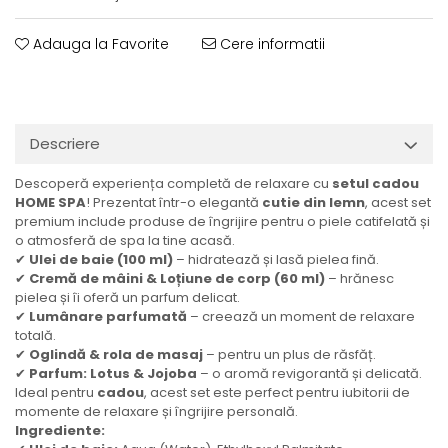
Adauga la Favorite
Cere informatii
Descriere
Descoperă experiența completă de relaxare cu
setul cadou
HOME SPA
! Prezentat într-o elegantă
cutie din lemn
, acest set
premium include produse de îngrijire pentru o piele catifelată și
o atmosferă de spa la tine acasă.
✔
Ulei de baie (100 ml)
– hidratează și lasă pielea fină.
✔
Cremă de mâini & Loțiune de corp (60 ml)
– hrănesc
pielea și îi oferă un parfum delicat.
✔
Lumânare parfumată
– creează un moment de relaxare
totală.
✔
Oglindă & rola de masaj
– pentru un plus de răsfăț.
✔
Parfum: Lotus & Jojoba
– o aromă revigorantă și delicată.
Ideal pentru
cadou
, acest set este perfect pentru iubitorii de
momente de relaxare și îngrijire personală.
Ingrediente: