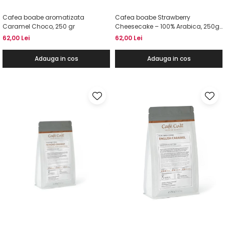
Cafea boabe aromatizata
Cafea boabe Strawberry
Caramel Choco, 250 gr
Cheesecake – 100% Arabica, 250g,
Cafe Cult
62,00 Lei
62,00 Lei
Adauga in cos
Adauga in cos