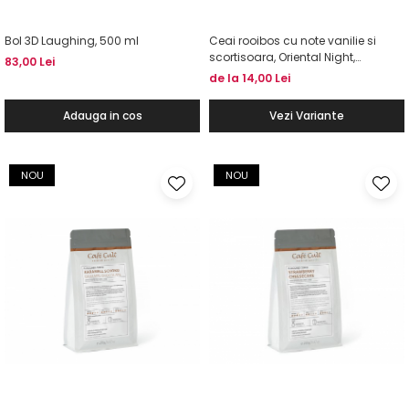
Bol 3D Laughing, 500 ml
Ceai rooibos cu note vanilie si
scortisoara, Oriental Night,
83,00 Lei
TEAGRDEN
de la 14,00 Lei
Adauga in cos
Vezi Variante
NOU
NOU