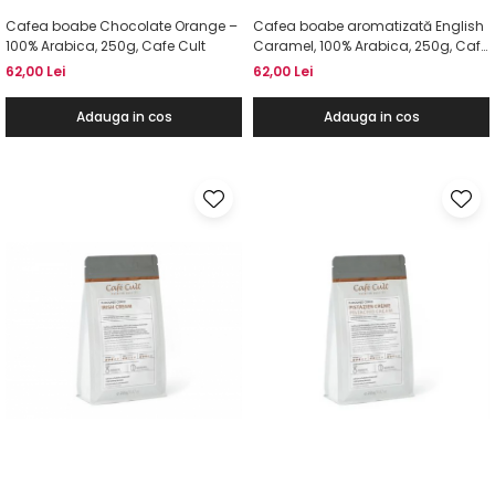
Cafea boabe Chocolate Orange –
Cafea boabe aromatizată English
100% Arabica, 250g, Cafe Cult
Caramel, 100% Arabica, 250g, Cafe
Cult
62,00 Lei
62,00 Lei
Adauga in cos
Adauga in cos