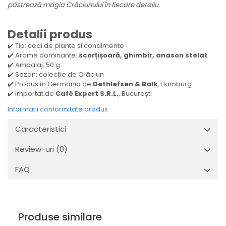
păstrează magia Crăciunului în fiecare detaliu.
Detalii produs
✔️ Tip: ceai de plante și condimente
✔️ Arome dominante:
scorțișoară, ghimbir, anason stelat
✔️ Ambalaj: 50 g
✔️ Sezon: colecție de Crăciun
✔️ Produs în Germania de
Dethlefsen & Balk
, Hamburg
✔️ Importat de
Café Expert S.R.L.
, București
Informatii conformitate produs
Caracteristici
Review-uri
(0)
FAQ
Produse similare