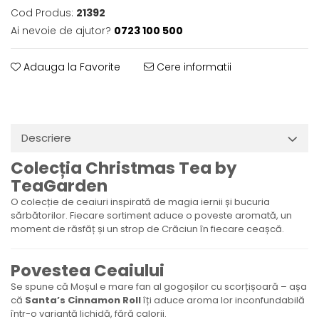
Cod Produs:
21392
Ai nevoie de ajutor?
0723 100 500
Adauga la Favorite
Cere informatii
Descriere
Colecția Christmas Tea by
TeaGarden
O colecție de ceaiuri inspirată de magia iernii și bucuria
sărbătorilor. Fiecare sortiment aduce o poveste aromată, un
moment de răsfăț și un strop de Crăciun în fiecare ceașcă.
Povestea Ceaiului
Se spune că Moșul e mare fan al gogoșilor cu scorțișoară – așa
că
Santa’s Cinnamon Roll
îți aduce aroma lor inconfundabilă
într-o variantă lichidă, fără calorii.