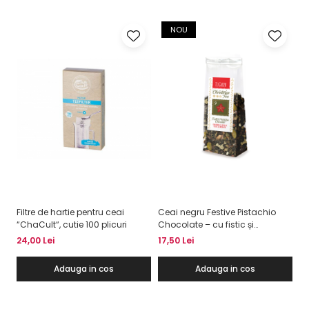
NOU
Filtre de hartie pentru ceai
Ceai negru Festive Pistachio
Ce
“ChaCult“, cutie 100 plicuri
Chocolate – cu fistic și
cu
ciocolată, 50g
fu
24,00 Lei
17,50 Lei
17
Adauga in cos
Adauga in cos