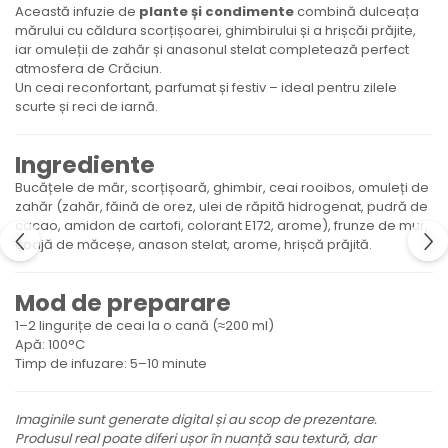
Această infuzie de
plante și condimente
combină dulceața
mărului cu căldura scorțișoarei, ghimbirului și a hrișcăi prăjite,
iar omuleții de zahăr și anasonul stelat completează perfect
atmosfera de Crăciun.
Un ceai reconfortant, parfumat și festiv – ideal pentru zilele
scurte și reci de iarnă.
Ingrediente
Bucățele de măr, scorțișoară, ghimbir, ceai rooibos, omuleți de
zahăr (zahăr, făină de orez, ulei de răpită hidrogenat, pudră de
cacao, amidon de cartofi, colorant E172, arome), frunze de mur,
coajă de măceșe, anason stelat, arome, hrișcă prăjită.
Mod de preparare
1–2 lingurițe de ceai la o cană (≈200 ml)
Apă: 100°C
Timp de infuzare: 5–10 minute
Imaginile sunt generate digital și au scop de prezentare.
Produsul real poate diferi ușor în nuanță sau textură, dar