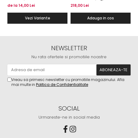
Ca
de la 14,00 Lei
218,00 Lei
21
Vezi Variante
Adauga in cos
NEWSLETTER
Nu rata ofertele si promotiile noastre
Vreau sa primesc newsletter cu promotiile magazinului. Afla
mai multe in
Politica de Confidentialitate
SOCIAL
Urmareste-ne in social media