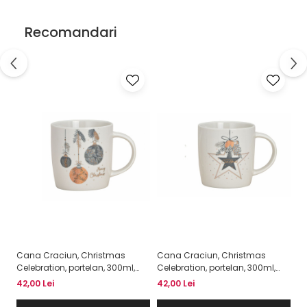
Recomandari
Cana Craciun, Christmas
Cana Craciun, Christmas
Celebration, portelan, 300ml,
Celebration, portelan, 300ml,
model Globuri
model Stea
42,00 Lei
42,00 Lei