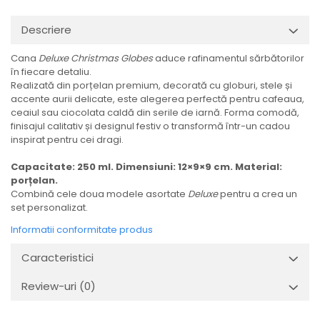
Descriere
Cana
Deluxe Christmas Globes
aduce rafinamentul sărbătorilor
în fiecare detaliu.
Realizată din porțelan premium, decorată cu globuri, stele și
accente aurii delicate, este alegerea perfectă pentru cafeaua,
ceaiul sau ciocolata caldă din serile de iarnă. Forma comodă,
finisajul calitativ și designul festiv o transformă într-un cadou
inspirat pentru cei dragi.
Capacitate: 250 ml. Dimensiuni: 12×9×9 cm. Material:
porțelan.
Combină cele doua modele asortate
Deluxe
pentru a crea un
set personalizat.
Informatii conformitate produs
Caracteristici
Review-uri
(0)