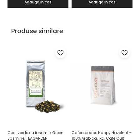
Adauga in cos
Adauga in cos
Produse similare
Ceai verde cu iasomie, Green
Cafea boabe Happy Hazelnut –
C
Jasmine, TEAGARDEN
100% Arabica, 1kg, Cafe Cult
Or