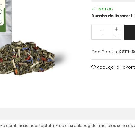
IN STOC
Durata de livrare:
1-
Cod Produs:
22111-5
Adauga la Favori
tr-o combinatie neasteptata. Fructat si dulceag dar mai ales sanatos p