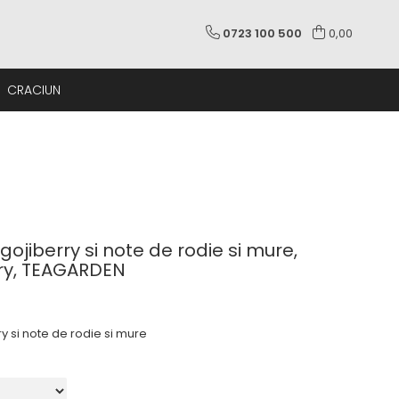
0723 100 500
0,00
CRACIUN
gojiberry si note de rodie si mure,
ry, TEAGARDEN
y si note de rodie si mure