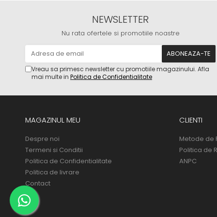
NEWSLETTER
Nu rata ofertele si promotiile noastre
Vreau sa primesc newsletter cu promotiile magazinului. Afla
mai multe in
Politica de Confidentialitate
MAGAZINUL MEU
CLIENTI
Despre noi
Metode de 
Termeni si Conditii
Politica de 
Politica de Confidentialitate
ANPC
Politica de livrare
Contact