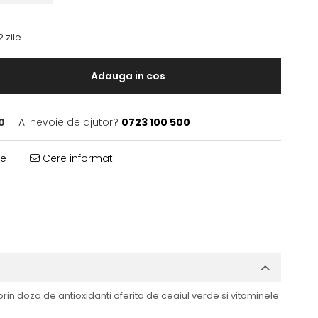
2 zile
Adauga in cos
0
Ai nevoie de ajutor?
0723 100 500
te
Cere informatii
rin doza de antioxidanti oferita de ceaiul verde si vitaminele