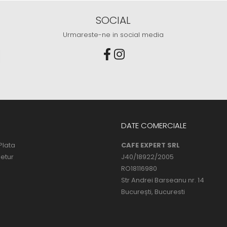
SOCIAL
Urmareste-ne in social media
DATE COMERCIALE
Plata
CAFE EXPERT SRL
Retur
J40/18922/2005
RO18116980
Str Andrei Barseanu nr. 14
București, Bucuresti