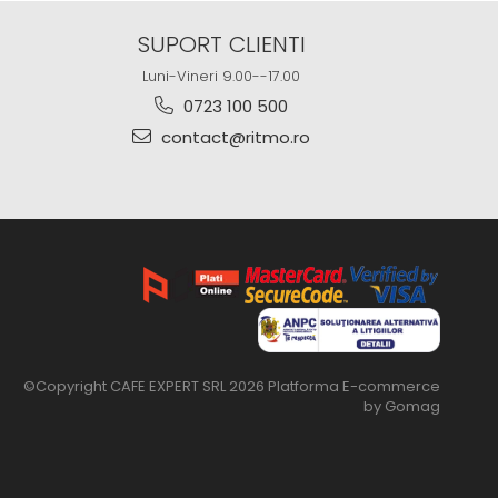
SUPORT CLIENTI
Luni-Vineri 9.00--17.00
0723 100 500
contact@ritmo.ro
©Copyright CAFE EXPERT SRL 2026
Platforma E-commerce
by Gomag