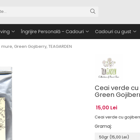
iving
Îngrijire Personală – Cadouri
Cadouri cu gust
si mure, Green Gojiberry, TEAGARDEN
Ceai verde cu 
Green Gojiber
15,00 Lei
Ceai verde cu gojiberr
Gramaj
: