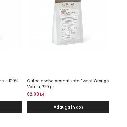
ge – 100%
Cafea boabe aromatizata Sweet Orange
Bol 3
Vanilla, 250 gr
83,00
62,00 Lei
Adauga in cos