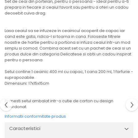
Set de ceai din portelan, pentru o persoana - ideal pentru a-ti
prepara in fiecare zi ceaiul favorit sau pentru a oferi un cadou
deosebit cuiva drag.
Lasa ceaiul sa se infuzeze in ceainicul acoperit de capac iar
cand este gata, ridica-l si toarna in cana. Foloseste filtrele
noastre de hartie pentru a portiona si infuza ceaiul intr-un mod
simplu si comod. Combina acest set cu un pachet de ceai si un
produs dulce din categoria Delicatese si obtii un cadou inspirat
pentru o persoana
Setul contine:1 ceainic 400 ml cu capac, 1 cana 200 ml, 1 farfurie -
suprapozabile.
Dimensiuni: 17x15x15cm
Primesti setul ambalat intr-o cutie de carton cu design
coordonat.
Informatii conformitate produs
Caracteristici