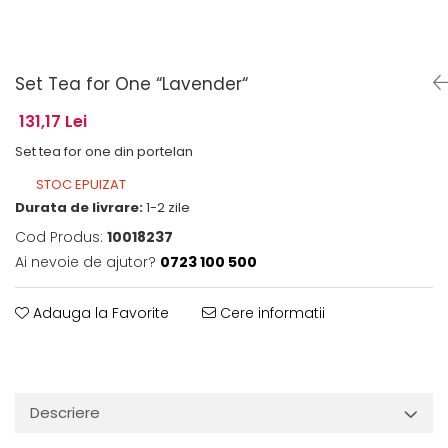
Set Tea for One “Lavender“
131,17 Lei
Set tea for one din portelan
STOC EPUIZAT
Durata de livrare:
1-2 zile
Cod Produs:
10018237
Ai nevoie de ajutor?
0723 100 500
Adauga la Favorite
Cere informatii
Descriere