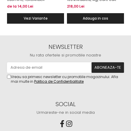
Ca
de la 14,00 Lei
218,00 Lei
21
Vezi Variante
Adauga in cos
NEWSLETTER
Nu rata ofertele si promotiile noastre
Vreau sa primesc newsletter cu promotiile magazinului. Afla
mai multe in
Politica de Confidentialitate
SOCIAL
Urmareste-ne in social media