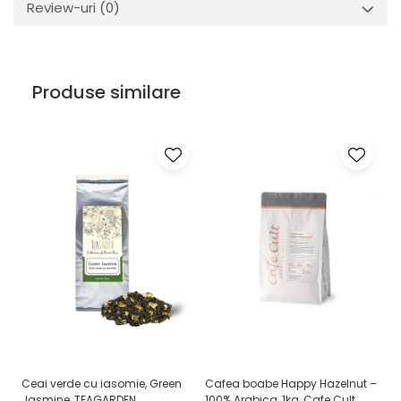
Review-uri
(0)
Produse similare
Ceai verde cu iasomie, Green
Cafea boabe Happy Hazelnut –
C
Jasmine, TEAGARDEN
100% Arabica, 1kg, Cafe Cult
Or