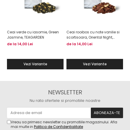
Ceai verde cu iasomie, Green
Ceai rooibos cu note vanilie si
Ce
Jasmine, TEAGARDEN
scortisoara, Oriental Night,
pa
TEAGRDEN
va
de la 14,00 Lei
de la 14,00 Lei
de
T
Vezi Variante
Vezi Variante
NEWSLETTER
Nu rata ofertele si promotiile noastre
Vreau sa primesc newsletter cu promotiile magazinului. Afla
mai multe in
Politica de Confidentialitate