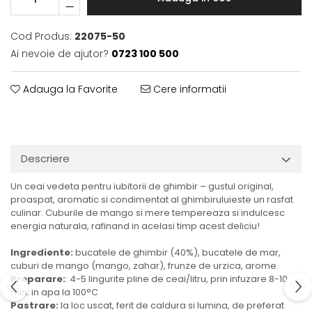
Cod Produs:
22075-50
Ai nevoie de ajutor?
0723 100 500
Adauga la Favorite
Cere informatii
Descriere
Un ceai vedeta pentru iubitorii de ghimbir – gustul original,
proaspat, aromatic si condimentat al ghimbiruluieste un rasfat
culinar. Cuburile de mango si mere tempereaza si indulcesc
energia naturala, rafinand in acelasi timp acest deliciu!
Ingrediente:
bucatele de ghimbir (40%), bucatele de mar,
cuburi de mango (mango, zahar), frunze de urzica, arome.
Preparare:
: 4-5 lingurite pline de ceai/litru, prin infuzare 8-10
min. in apa la 100°C
Pastrare:
la loc uscat, ferit de caldura si lumina, de preferat