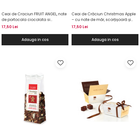
Ceai de Craciun FRUIT ANGEL, note
Ceai de Crăciun Christmas Apple
de portocala ciocolata si
– cu note de măr, scorțișoară și
martipan, 50g
portocale, 40g
17,50 Lei
17,50 Lei
Adauga in cos
Adauga in cos