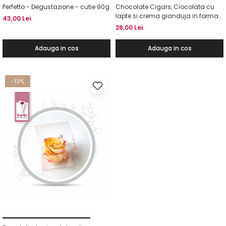
Perfetto - Degustazione - cutie 90g
Chocolate Cigars, Ciocolata cu
lapte si crema gianduja in forma
43,00 Lei
de trabuc, 75g
28,00 Lei
Adauga in cos
Adauga in cos
-13%