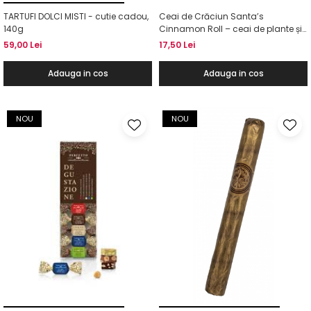
TARTUFI DOLCI MISTI - cutie cadou,
Ceai de Crăciun Santa’s
140g
Cinnamon Roll – ceai de plante și
condimente cu scorțișoară, 50g
59,00 Lei
17,50 Lei
Adauga in cos
Adauga in cos
NOU
NOU