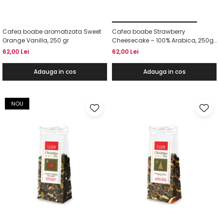
Cafea boabe aromatizata Sweet
Cafea boabe Strawberry
Orange Vanilla, 250 gr
Cheesecake – 100% Arabica, 250g,
Cafe Cult
62,00 Lei
62,00 Lei
Adauga in cos
Adauga in cos
NOU