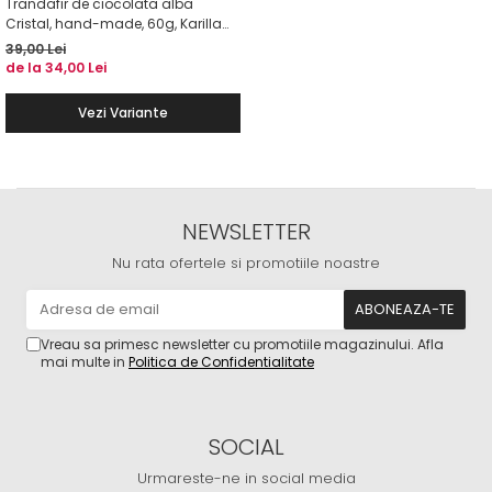
Trandafir de ciocolata alba
Cristal, hand-made, 60g, Karilla
Flowers
39,00 Lei
de la 34,00 Lei
Vezi Variante
NEWSLETTER
Nu rata ofertele si promotiile noastre
Vreau sa primesc newsletter cu promotiile magazinului. Afla
mai multe in
Politica de Confidentialitate
SOCIAL
Urmareste-ne in social media