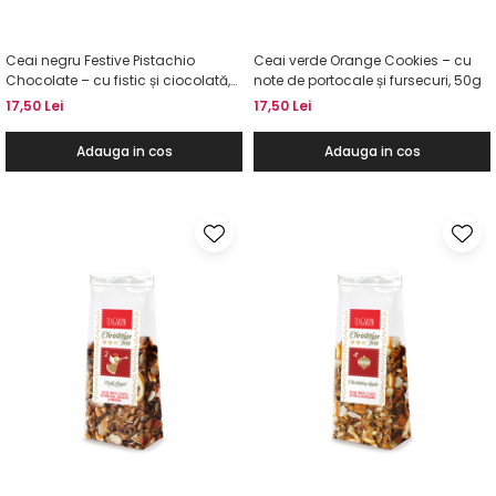
Ceai negru Festive Pistachio
Ceai verde Orange Cookies – cu
Chocolate – cu fistic și ciocolată,
note de portocale și fursecuri, 50g
50g
17,50 Lei
17,50 Lei
Adauga in cos
Adauga in cos