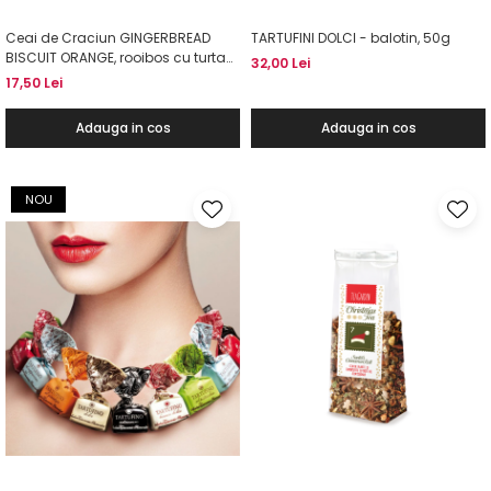
Ceai de Craciun GINGERBREAD
TARTUFINI DOLCI - balotin, 50g
BISCUIT ORANGE, rooibos cu turta
32,00 Lei
dulce si portocale, 50g
17,50 Lei
Adauga in cos
Adauga in cos
NOU