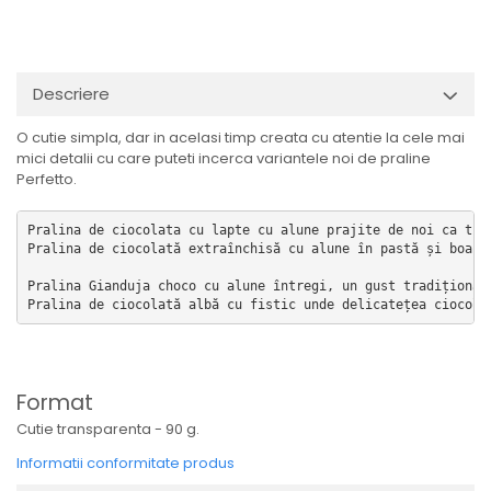
Descriere
O cutie simpla, dar in acelasi timp creata cu atentie la cele mai
mici detalii cu care puteti incerca variantele noi de praline
Perfetto.
Pralina de ciocolata cu lapte cu alune prajite de noi ca trad
Pralina de ciocolată extraînchisă cu alune în pastă și boabe
Pralina Gianduja choco cu alune întregi, un gust tradițional
Pralina de ciocolată albă cu fistic unde delicatețea ciocola
Format
Cutie transparenta - 90 g.
Informatii conformitate produs