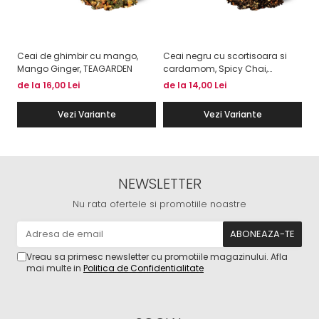
Ceai de ghimbir cu mango,
Ceai negru cu scortisoara si
Ce
Mango Ginger, TEAGARDEN
cardamom, Spicy Chai,
ci
TEAGARDEN
Tr
de la 16,00 Lei
de la 14,00 Lei
de
Vezi Variante
Vezi Variante
NEWSLETTER
Nu rata ofertele si promotiile noastre
Vreau sa primesc newsletter cu promotiile magazinului. Afla
mai multe in
Politica de Confidentialitate