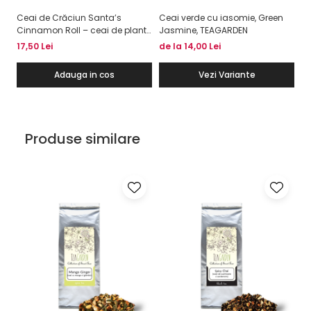
Ceai de Crăciun Santa’s
Ceai verde cu iasomie, Green
Cinnamon Roll – ceai de plante
Jasmine, TEAGARDEN
și condimente cu scorțișoară,
17,50 Lei
de la 14,00 Lei
50g
Adauga in cos
Vezi Variante
Produse similare