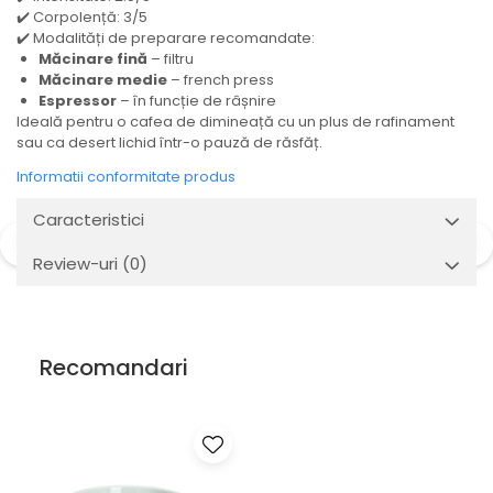
✔️ Corpolență: 3/5
✔️ Modalități de preparare recomandate:
Măcinare fină
– filtru
Măcinare medie
– french press
Espressor
– în funcție de râșnire
Ideală pentru o cafea de dimineață cu un plus de rafinament
sau ca desert lichid într-o pauză de răsfăț.
Informatii conformitate produs
Caracteristici
Review-uri
(0)
Recomandari