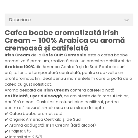
Descriere
Cafea boabe aromatizată Irish
Cream – 100% Arabica cu aromă
cremoasă și catifelată
Irish Cream
de la
Cafe Cult Germania
este o cafea boabe
aromatizată premium, realizată dintr-un amestec echilibrat de
Arabica 100%
din America Centrală și de Sud. Boabele sunt
prăjite lent, la temperatură controlată, pentru a dezvolta un
profil aromatic fin, ideal pentru momentele în care ai poftă de o
cafea cu gust sofisticat.
Aroma delicată de
Irish Cream
conferă cafelei o notă
catifelată, ușor dulceagă
, ce amintește de faimosul lichior,
dar fără alcool. Gustul este rotund, bine echilibrat, perfect
pentru a fi savurat simplu sau cu un strop de lapte.
✔️ Cafea boabe aromatizată
✔️ Origine: America Centrală și de Sud
✔️ Aromă adăugată: Irish Cream (fără alcool)
✔️ Prăjire: 3/5
✔️ Intensitate: 2.5/5