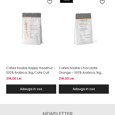
Cafea boabe Happy Hazelnut –
Cafea boabe Chocolate
C
100% Arabica, 1kg, Cafe Cult
Orange – 100% Arabica, 1kg,
Sw
Cafe Cult
218,00 Lei
218,00 Lei
62
Adauga in cos
Adauga in cos
NEWSLETTER